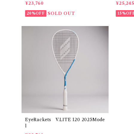
¥23,760
¥25,24
SOLD OUT
20%OFF
15%OF
EyeRackets V.LITE 120 2025Mode
l