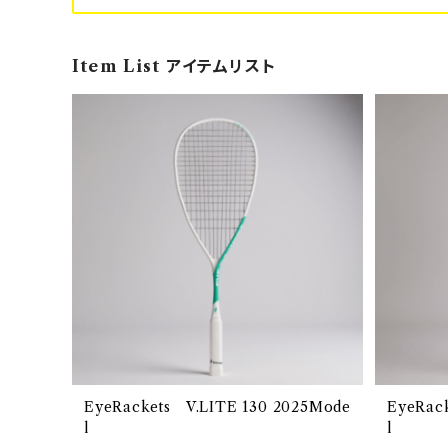
Item List アイテムリスト
EyeRackets V.LITE 130 2025Mode
EyeRac
l
l