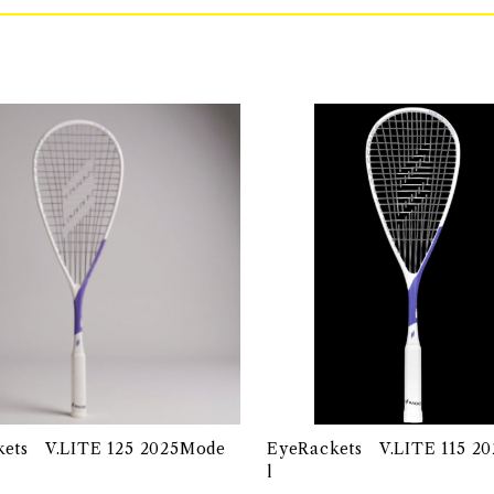
kets V.LITE 125 2025Mode
EyeRackets V.LITE 115 2
l