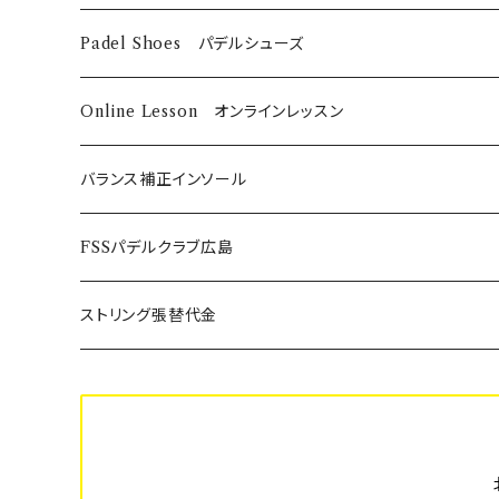
DUNLOP
Babolat
DUNLOP
Padel Shoes パデルシューズ
Babolat
Bαbolat
Online Lesson オンラインレッスン
バランス補正インソール
ノンオーダーメイド
FSSパデルクラブ広島
SUPER BLITZ
Platform-Sport フルオーダーメイド
年間利用登録費
ストリング張替代金
BLITZ
スポーツ安全保険代