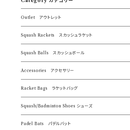
Category カテゴリー
Outlet アウトレット
スカッシュラケット
Squash Rackets スカッシュラケット
EyeRackets
パデルバット
EyeRackets
Squash Balls スカッシュボール
DUNLOP
レディースウェア
Harrow
Accessories アクセサリー
Technifibre
EyeRackets
メンズウェア
DUNLOP
Eye Wears
Racket Bags ラケットバッグ
EyeRackets
EyeRackets
Technifibre
Grips
​Harrow
Squash/Badminton Shoes シューズ
Harrow
Unsquashable
Strings
EyeRackets
EyeRackets
Padel Bats パデルバット