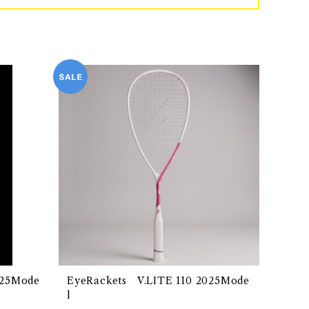
025Mode
EyeRackets V.LITE 110 2025Mode
l