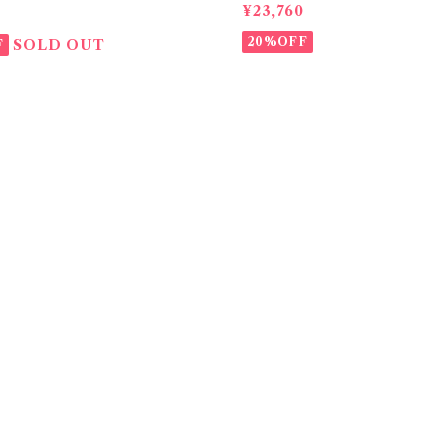
5
¥23,760
20%OFF
SOLD OUT
F