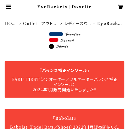
EyeRackets | fssxcite
HOM
Outlet アウトレ
レディースウェ
EyeRacke
E
ット
ア
ts
『バランス補正インソール』
EARU-FIRST（ノンオーダー／フルオーダーバランス補正
インソール）
2022年1月販売開始いたしました!!
『Babolat』
Babolat （Padel Bats／Shoes）2022年1月販売開始いた