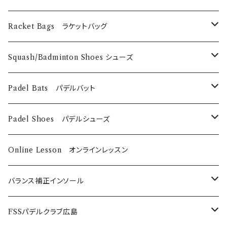
Technifibre
EyeRackets
メンズウェア
DUNLOP
Eye Wears
Racket Bags ラケットバッグ
EyeRackets
EyeRackets
Technifibre
Grips
​Harrow
Squash/Badminton Shoes シューズ
Harrow
Unsquashable
Strings
EyeRackets
EyeRackets
Padel Bats パデルバット
DUNLOP
Babolat
DUNLOP
Padel Shoes パデルシューズ
Babolat
Bαbolat
Online Lesson オンラインレッスン
バランス補正インソール
ノンオーダーメイド
FSSパデルクラブ広島