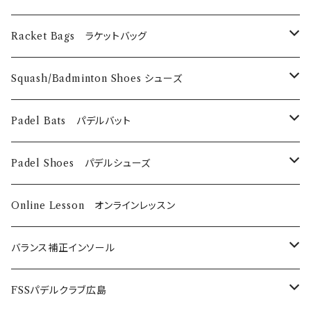
Technifibre
EyeRackets
メンズウェア
DUNLOP
Eye Wears
Racket Bags ラケットバッグ
EyeRackets
EyeRackets
Technifibre
Grips
​Harrow
Squash/Badminton Shoes シューズ
Harrow
Unsquashable
Strings
EyeRackets
EyeRackets
Padel Bats パデルバット
DUNLOP
Babolat
DUNLOP
Padel Shoes パデルシューズ
Babolat
Bαbolat
Online Lesson オンラインレッスン
バランス補正インソール
ノンオーダーメイド
FSSパデルクラブ広島