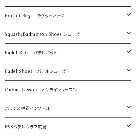
Technifibre
EyeRackets
メンズウェア
DUNLOP
Eye Wears
Racket Bags ラケットバッグ
EyeRackets
EyeRackets
Technifibre
Grips
​Harrow
Squash/Badminton Shoes シューズ
Harrow
Unsquashable
Strings
EyeRackets
EyeRackets
Padel Bats パデルバット
DUNLOP
Babolat
DUNLOP
Padel Shoes パデルシューズ
Babolat
Bαbolat
Online Lesson オンラインレッスン
バランス補正インソール
ノンオーダーメイド
FSSパデルクラブ広島