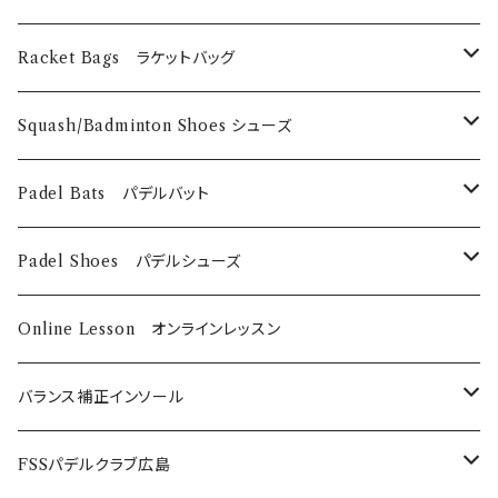
Technifibre
EyeRackets
メンズウェア
DUNLOP
Eye Wears
Racket Bags ラケットバッグ
EyeRackets
EyeRackets
Technifibre
Grips
​Harrow
Squash/Badminton Shoes シューズ
Harrow
Unsquashable
Strings
EyeRackets
EyeRackets
Padel Bats パデルバット
DUNLOP
Babolat
DUNLOP
Padel Shoes パデルシューズ
Babolat
Bαbolat
Online Lesson オンラインレッスン
バランス補正インソール
ノンオーダーメイド
FSSパデルクラブ広島