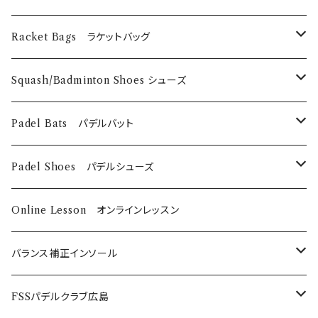
Technifibre
EyeRackets
メンズウェア
DUNLOP
Eye Wears
Racket Bags ラケットバッグ
EyeRackets
EyeRackets
Technifibre
Grips
​Harrow
Squash/Badminton Shoes シューズ
Harrow
Unsquashable
Strings
EyeRackets
EyeRackets
Padel Bats パデルバット
DUNLOP
Babolat
DUNLOP
Padel Shoes パデルシューズ
Babolat
Bαbolat
Online Lesson オンラインレッスン
バランス補正インソール
ノンオーダーメイド
FSSパデルクラブ広島