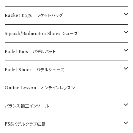
Technifibre
EyeRackets
メンズウェア
DUNLOP
Eye Wears
Racket Bags ラケットバッグ
EyeRackets
EyeRackets
Technifibre
Grips
​Harrow
Squash/Badminton Shoes シューズ
Harrow
Unsquashable
Strings
EyeRackets
EyeRackets
Padel Bats パデルバット
DUNLOP
Babolat
DUNLOP
Padel Shoes パデルシューズ
Babolat
Bαbolat
Online Lesson オンラインレッスン
バランス補正インソール
ノンオーダーメイド
FSSパデルクラブ広島