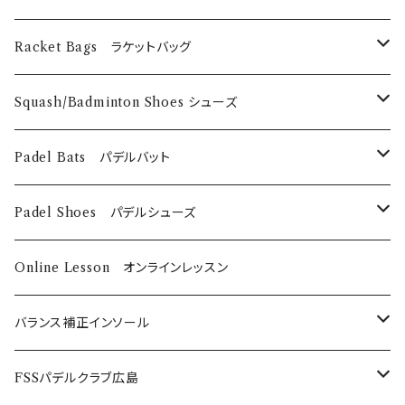
Technifibre
EyeRackets
メンズウェア
DUNLOP
Eye Wears
Racket Bags ラケットバッグ
EyeRackets
EyeRackets
Technifibre
Grips
​Harrow
Squash/Badminton Shoes シューズ
Harrow
Unsquashable
Strings
EyeRackets
EyeRackets
Padel Bats パデルバット
DUNLOP
Babolat
DUNLOP
Padel Shoes パデルシューズ
Babolat
Bαbolat
Online Lesson オンラインレッスン
バランス補正インソール
ノンオーダーメイド
FSSパデルクラブ広島