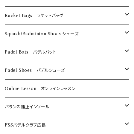
Technifibre
EyeRackets
メンズウェア
DUNLOP
Eye Wears
Racket Bags ラケットバッグ
EyeRackets
EyeRackets
Technifibre
Grips
​Harrow
Squash/Badminton Shoes シューズ
Harrow
Unsquashable
Strings
EyeRackets
EyeRackets
Padel Bats パデルバット
DUNLOP
Babolat
DUNLOP
Padel Shoes パデルシューズ
Babolat
Bαbolat
Online Lesson オンラインレッスン
バランス補正インソール
ノンオーダーメイド
FSSパデルクラブ広島