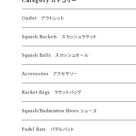
Category カテゴリー
Outlet アウトレット
スカッシュラケット
Squash Rackets スカッシュラケット
EyeRackets
パデルバット
EyeRackets
Squash Balls スカッシュボール
DUNLOP
レディースウェア
Harrow
Accessories アクセサリー
Technifibre
EyeRackets
メンズウェア
DUNLOP
Eye Wears
Racket Bags ラケットバッグ
EyeRackets
EyeRackets
Technifibre
Grips
​Harrow
Squash/Badminton Shoes シューズ
Harrow
Unsquashable
Strings
EyeRackets
EyeRackets
Padel Bats パデルバット