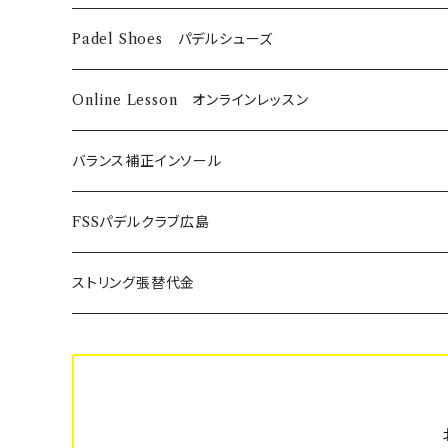
DUNLOP
Babolat
DUNLOP
Padel Shoes パデルシューズ
Babolat
Bαbolat
Online Lesson オンラインレッスン
バランス補正インソール
ノンオーダーメイド
FSSパデルクラブ広島
SUPER BLITZ
Platform-Sport フルオーダーメイド
年間利用登録費
ストリング張替代金
BLITZ
スポーツ安全保険代