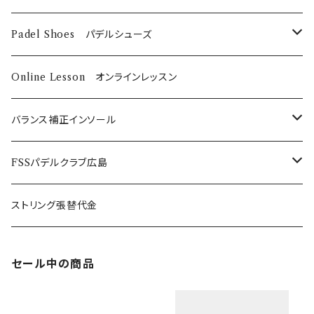
DUNLOP
Babolat
DUNLOP
Padel Shoes パデルシューズ
Babolat
Bαbolat
Online Lesson オンラインレッスン
バランス補正インソール
ノンオーダーメイド
FSSパデルクラブ広島
SUPER BLITZ
Platform-Sport フルオーダーメイド
年間利用登録費
ストリング張替代金
BLITZ
スポーツ安全保険代
セール中の商品