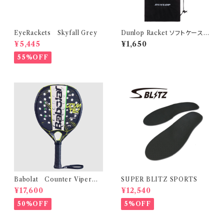
EyeRackets Skyfall Grey
Dunlop Racket ソフトケース
Black
¥5,445
¥1,650
55%OFF
Babolat Counter Viper
SUPER BLITZ SPORTS
カウンター バイパー
¥17,600
¥12,540
50%OFF
5%OFF