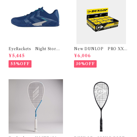
EyeRackets Night Storm
New DUNLOP PRO XX
Navy
プロ XX （1ダース12個入り）
¥5,445
¥6,006
値段変更
55%OFF
30%OFF