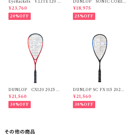
EyeRackets V.LITE 120 2
DUNLOP SONIC CORE
025Model
REVELATION 125 ソニックコ
¥23,760
¥18,975
ア レヴェレーション 125(再入
荷）
20%OFF
25%OFF
DUNLOP CX120 2025 M
DUNLOP SC FX 115 2024
odel
Model
¥21,560
¥21,560
30%OFF
30%OFF
その他の商品