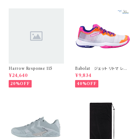
Harrow Response 115
Babolat ジェット リトマ レディ
ース
¥24,640
¥9,834
20%OFF
40%OFF