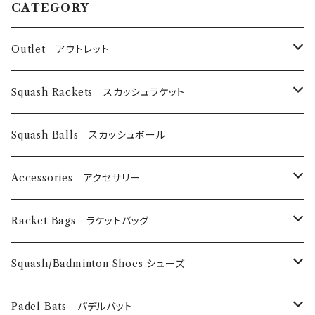
CATEGORY
Outlet アウトレット
スカッシュラケット
Squash Rackets スカッシュラケット
EyeRackets
パデルバット
EyeRackets
Squash Balls スカッシュボール
DUNLOP
レディースウェア
Harrow
Accessories アクセサリー
Technifibre
EyeRackets
メンズウェア
DUNLOP
Eye Wears
Racket Bags ラケットバッグ
EyeRackets
EyeRackets
Technifibre
Grips
​Harrow
Squash/Badminton Shoes シューズ
Harrow
Unsquashable
Strings
EyeRackets
EyeRackets
Padel Bats パデルバット