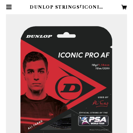
DUNLOP STRINGS「ICONIC
PRO AF」 | fssxcite