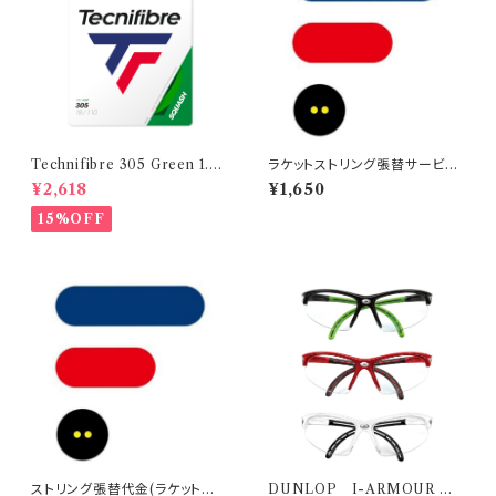
Technifibre 305 Green 1.1
ラケットストリング張替サービス
mm
（Restring ）
¥2,618
¥1,650
15%OFF
ストリング張替代金(ラケット購
DUNLOP I-ARMOUR ア