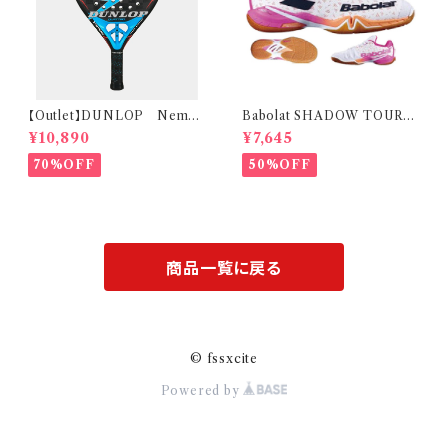
【Outlet】DUNLOP Nemes
Babolat SHADOW TOUR
is Control
W シャドウツアー W ホワイト
¥10,890
¥7,645
24.5cm
70%OFF
50%OFF
商品一覧に戻る
© fssxcite
Powered by