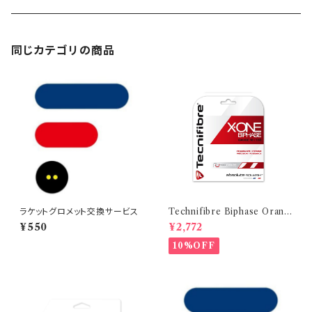
BLITZ
スポーツ安全保険代
同じカテゴリの商品
ラケットグロメット交換サービス
Technifibre Biphase Orang
e 1.18mm
¥550
¥2,772
10%OFF