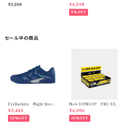
入時のみ）
イ・アーマー
¥1,100
¥4,598
5%OFF
セール中の商品
EyeRackets Night Storm
New DUNLOP PRO XX
Navy
プロ XX （1ダース12個入り）
¥5,445
¥6,006
値段変更
55%OFF
30%OFF