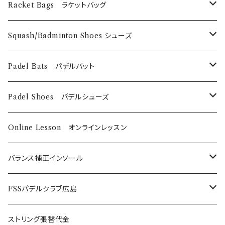
EyeRackets
メンズウェア
DUNLOP
Eye Wears
Racket Bags ラケットバッグ
EyeRackets
EyeRackets
Technifibre
Grips
​Harrow
Squash/Badminton Shoes シューズ
Harrow
Unsquashable
Strings
EyeRackets
EyeRackets
Padel Bats パデルバット
DUNLOP
Babolat
DUNLOP
Padel Shoes パデルシューズ
Babolat
Bαbolat
Online Lesson オンラインレッスン
バランス補正インソール
ノンオーダーメイド
FSSパデルクラブ広島
SUPER BLITZ
Platform-Sport フルオーダーメイド
年間利用登録費
ストリング張替代金