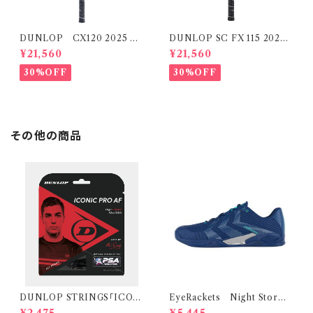
DUNLOP CX120 2025 M
DUNLOP SC FX 115 2024
odel
Model
¥21,560
¥21,560
30%OFF
30%OFF
その他の商品
DUNLOP STRINGS「ICON
EyeRackets Night Storm
IC PRO AF」
Navy
¥2,475
¥5,445