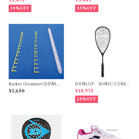
10%OFF
55%OFF
Racket Grommet〈DUNLOP
DUNLOP SONIC CORE
only〉
REVELATION 125 ソニックコ
¥1,650
¥18,975
ア レヴェレーション 125(再入
荷）
25%OFF